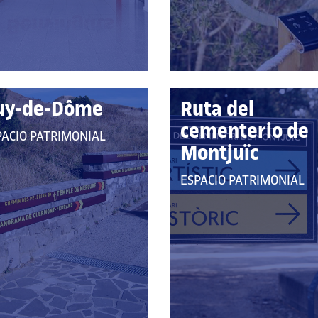
CATEGORÍAS:
uy-de-Dôme
Ruta del
cementerio de
E
PACIO PATRIMONIAL
Montjuïc
RTENECE
QUE
ESPACIO PATRIMONIAL
S
PERTENECE
TEGORÍAS:
A
LAS
CATEGORÍAS: