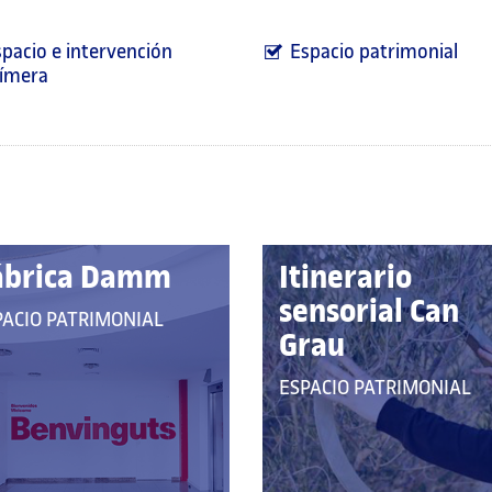
pacio e intervención
Espacio patrimonial
fímera
ábrica Damm
Itinerario
sensorial Can
E
PACIO PATRIMONIAL
Grau
RTENECE
QUE
ESPACIO PATRIMONIAL
S
PERTENECE
TEGORÍAS:
A
LAS