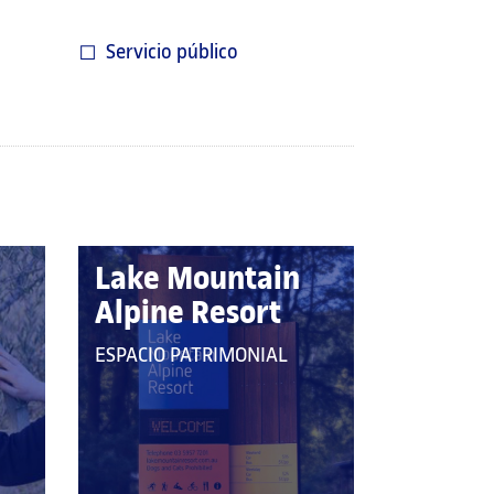
Servicio público
Lake Mountain
Alpine Resort
QUE
ESPACIO PATRIMONIAL
PERTENECE
A
LAS
CATEGORÍAS: