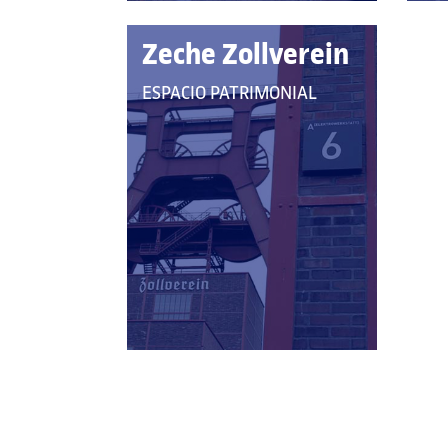
Zeche Zollverein
QUE
ESPACIO PATRIMONIAL
PERTENECE
A
LAS
CATEGORÍAS: