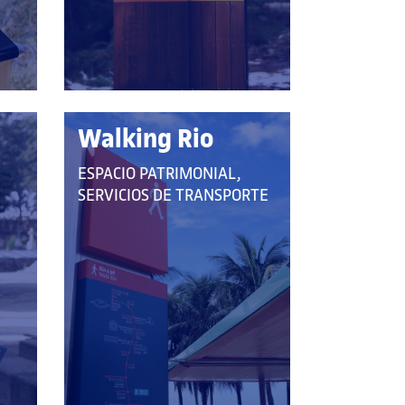
Walking Rio
QUE
ESPACIO PATRIMONIAL,
PERTENECE
SERVICIOS DE TRANSPORTE
A
LAS
CATEGORÍAS: