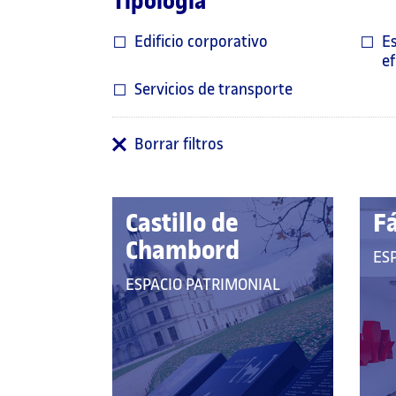
Tipología
Edificio corporativo
Es
e
Servicios de transporte
Borrar filtros
Castillo de
F
Chambord
QU
ES
PE
QUE
ESPACIO PATRIMONIAL
A
PERTENECE
LA
A
CA
LAS
CATEGORÍAS: