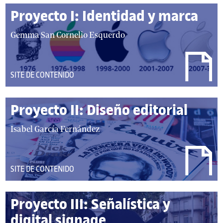
a
Proyecto I: Identidad y marca
u
t
a
Gemma San Cornelio Esquerdo
o
u
r
t
e
o
DEL
SITE DE CONTENIDO
s
r
TIPO:
:
/
Proyecto II: Diseño editorial
a
u
a
Isabel García Fernández
t
u
o
t
r
o
DEL
SITE DE CONTENIDO
e
r
TIPO:
s
/
:
Proyecto III: Señalística y
a
u
digital signage