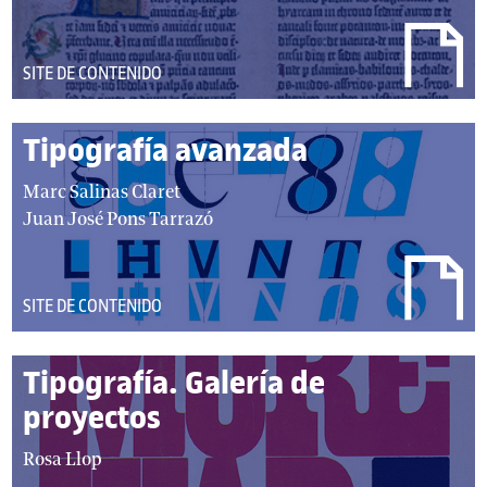
t
r
o
e
r
DEL
SITE DE CONTENIDO
s
/
TIPO:
:
a
Tipografía avanzada
u
t
a
Marc Salinas Claret
o
u
Juan José Pons Tarrazó
r
t
e
o
s
r
DEL
SITE DE CONTENIDO
:
/
TIPO:
a
Tipografía. Galería de
u
t
proyectos
o
a
Rosa Llop
r
u