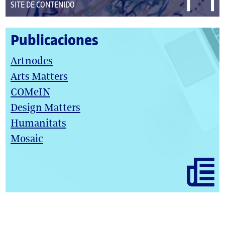
o
DEL
SITE DE CONTENIDO
s
r
TIPO:
:
/
Publicaciones
a
u
Artnodes
t
Arts Matters
o
r
COMeIN
e
Design Matters
s
Humanitats
:
Mosaic