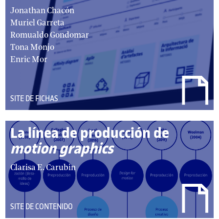
u
a
Jonathan Chacón
t
u
Muriel Garreta
o
t
Romualdo Gondomar
r
o
Tona Monjo
e
r
Enric Mor
s
/
:
a
u
DEL
SITE DE FICHAS
t
TIPO:
o
La línea de producción de
r
e
motion graphics
s
a
Clarisa E. Carubin
:
u
t
o
DEL
SITE DE CONTENIDO
r
TIPO: