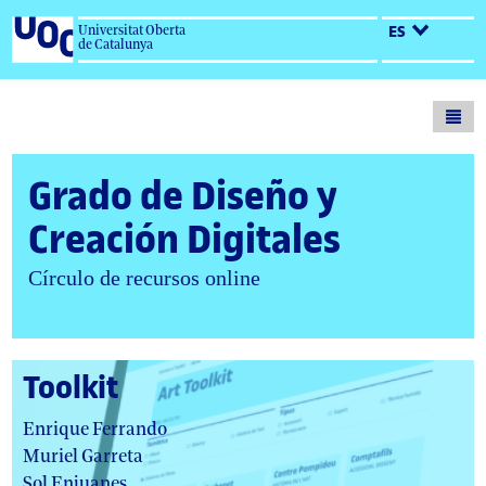
Universitat Oberta
ES
de Catalunya
Toogl
men
Grado de Diseño y
Creación Digitales
Círculo de recursos online
Toolkit
a
Enrique Ferrando
u
Muriel Garreta
t
Sol Enjuanes