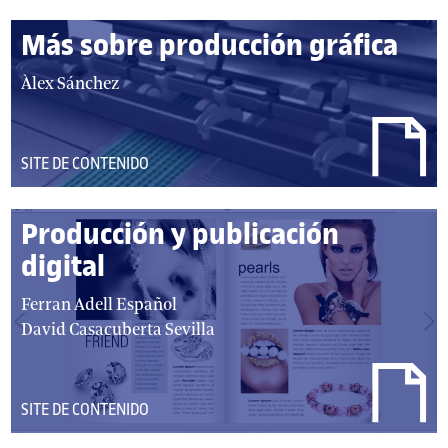
/
Más sobre producción gráfica
a
u
a
Àlex Sánchez
t
u
o
t
r
o
DEL
SITE DE CONTENIDO
e
r
TIPO:
s
/
:
Producción y publicación
a
u
digital
t
a
Ferran Adell Español
o
u
David Casacuberta Sevilla
r
t
e
o
s
r
:
DEL
SITE DE CONTENIDO
/
TIPO: