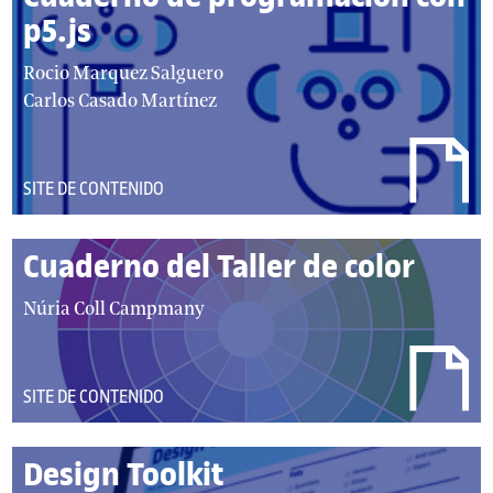
t
p5.js
o
a
Rocio Marquez Salguero
r
u
Carlos Casado Martínez
e
t
s
o
:
r
DEL
SITE DE CONTENIDO
/
TIPO:
a
Cuaderno del Taller de color
u
t
a
Núria Coll Campmany
o
u
r
t
e
o
DEL
SITE DE CONTENIDO
s
r
TIPO:
:
/
Design Toolkit
a