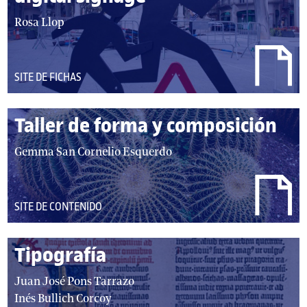
t
a
Rosa Llop
o
u
r
t
e
o
s
DEL
SITE DE FICHAS
r
:
TIPO:
/
Taller de forma y composición
a
u
a
Gemma San Cornelio Esquerdo
t
u
o
t
r
o
DEL
SITE DE CONTENIDO
e
r
TIPO:
s
/
:
Tipografía
a
u
a
Juan José Pons Tarrazo
t
u
Inés Bullich Corcoy
o