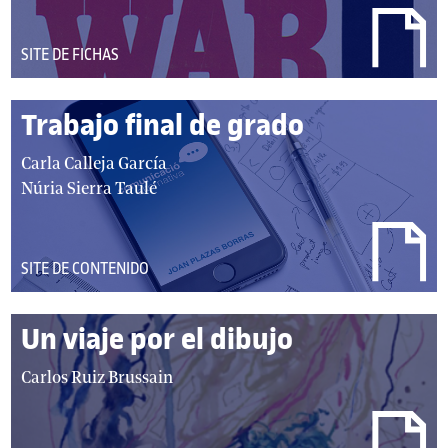
e
t
s
o
:
DEL
SITE DE FICHAS
r
TIPO:
/
Trabajo final de grado
a
u
a
Carla Calleja García
t
u
Núria Sierra Taulé
o
t
r
o
e
r
DEL
SITE DE CONTENIDO
s
/
TIPO:
:
a
Un viaje por el dibujo
u
t
a
Carlos Ruiz Brussain
o
u
r
t
e