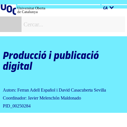
Salta
al
Universitat Oberta
CA
de Catalunya
contingut
C
Producció i publicació
digital
Autors: Ferran Adell Español i David Casacuberta Sevilla
Coordinador: Javier Melenchón Maldonado
PID_00250284