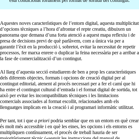
està condicionat fortament pel format de sortida del contingut.
Aquestes noves característiques de l’entorn digital, aquesta multiplicitat
d’opcions tècniques a l’hora d’afrontar el repte creatiu, dibuixen un
panorama que demana d’una forta atenció a aquest mapa reflexiu i de
presa de decisions previ de què parlàvem, com a única via per a
garantir l’èxit en la producció i, sobretot, evitar la necessitat de repetir
processos, fer marxa enrere o duplicar la feina necessària per a arribar a
la fase de comercialització d’un contingut.
Al llarg d’aquesta secció estudiarem de ben a prop les característiques
dels diferents objectes, formats i opcions de creació digital per al
contingut editorial, atenent al procés necessari per a fer el camí que hi
ha entre el contingut cultural d’entrada i el format digital de sortida, tot
això per evitar les incompatibilitats tècniques i les limitacions
comercials associades al format escollit, relacionades amb els
llenguatges implicats en la creació i al programari informàtic utilitzat.
Per tant, tot i que
a priori
podria semblar que en un entorn en què crear
és molt més accessible i en què les eines, les opcions i els entorns es
multipliquen contínuament, el procés de treball hauria de ser
majoritàriament tècnic («seguir les instruccions del manual de