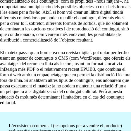
comercialització dels continguts, com és propi dels «nous mitjans», ha
comportat una multiplicació dels possibles objectes a crear i els formats
i les eines per a fer-ho. Així, si hom vol crear un llibre digital tindrà
diferents contenidors que poden recollir el contingut, diferents eines
per a crear-lo i, sobretot, diferents formats de sortida, que no solament
determinaran les opcions creatives i de reproducció del contingut, sinó
que condicionaran, com veurem més endavant, les possibilitats de
distribució i comercialització de l’objecte resultant.
El mateix passa quan hom crea una revista digital: pot optar per fer-ho
usant un gestor de continguts o CMS (com WordPress), que ofereix els
avantatges del recurs en línia als lectors, usant un format tancat via
InDesign més PDF o el relativament recent EPUB3, que combina el
format web amb un empaquetatge que en permet la distribució i lectura
fora de línia. Si analitzem altres tipus de continguts, ens adonarem que
passa exactament el mateix: ja no podem mantenir una relació d’un a
un pel que fa a la digitalització del contingut cultural. Però aquesta
situació és molt més determinant i limitadora en el cas del contingut
editorial.
L’ecosistema comercial (les opcions per a vendre el producte)