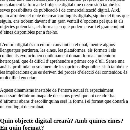
no solament la forma de l’objecte digital que creem sinó també les
seves possibilitats de publicació i de comercialització digital. Així,
quan afrontem el repte de crear continguts digitals, siguin del tipus que
siguin, ens trobem davant d’un gran ventall d’opcions pel que fa als
objectes potencials, els formats en què podem crear i el gran conjunt
d’eines disponibles per a fer-ho.
L’entorn digital és un entorn canviant en el qual, mentre alguns
llenguatges perduren, les eines, les plataformes, els formats i els
continents evolucionen contínuament donant forma a un entorn
heterogeni, que és difícil d’aprehendre a primer cop d’ull. Sense una
anàlisi profunda no solament de les opcions disponibles sinó també de
les implicacions que es deriven del procés d’elecció del contenidor, és
molt difícil encertar.
Aquest dinamisme inestable de l’entorn actual fa especialment
necessari definir un mapa de decisions previ que tot creador ha
d’afrontar abans d’escollir quina serà la forma i el format que donarà a
un contingut determinat.
Quin objecte digital crearà? Amb quines eines?
En quin format?