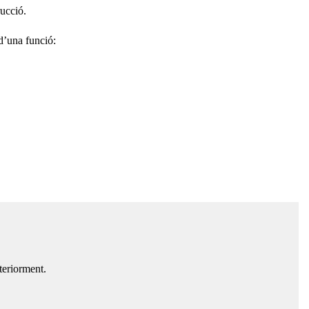
rucció.
 d’una funció:
nteriorment.