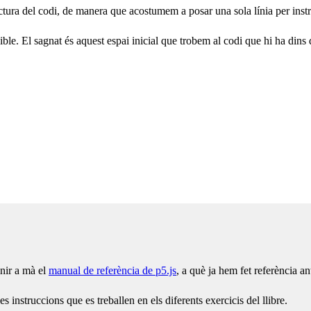
 lectura del codi, de manera que acostumem a posar una sola línia per inst
ible. El sagnat és aquest espai inicial que trobem al codi que hi ha dins
enir a mà el
manual de referència de p5.js
, a què ja hem fet referència a
instruccions que es treballen en els diferents exercicis del llibre.