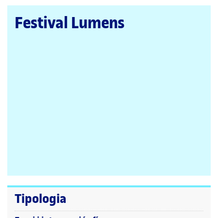
la
pàgina
Festival Lumens
principal
Tipologia