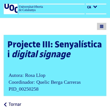
Universitat Oberta
CA
de Catalunya
Toogl
menu
Projecte III: Senyalística
i
digital signage
Autora: Rosa Llop
Coordinador: Quelic Berga Carreras
PID_00250258
a
Tornar