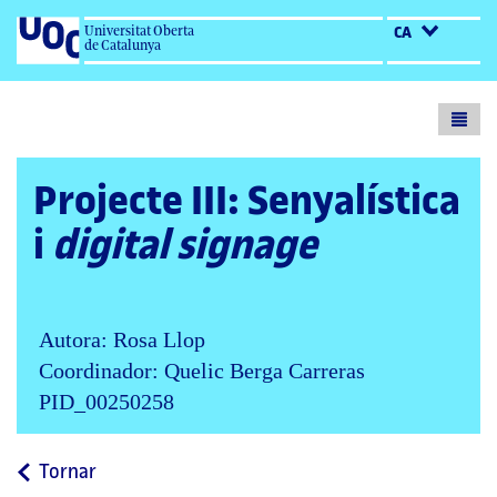
Universitat Oberta
CA
de Catalunya
Toogl
menu
Projecte III: Senyalística
i
digital signage
Autora: Rosa Llop
Coordinador: Quelic Berga Carreras
PID_00250258
a
Tornar