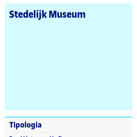
la
pàgina
Stedelijk Museum
principal
Tipologia