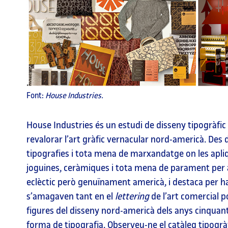
Font:
House Industries.
House Industries és un estudi de disseny tipogràfic
revalorar l’art gràfic vernacular nord-americà. Des
tipografies i tota mena de marxandatge on les apli
joguines, ceràmiques i tota mena de parament per a l
eclèctic però genuïnament americà, i destaca per ha
s’amagaven tant en el
lettering
de l’art comercial 
figures del disseny nord-americà dels anys cinquant
forma de tipografia. Observeu-ne el catàleg tipogràf