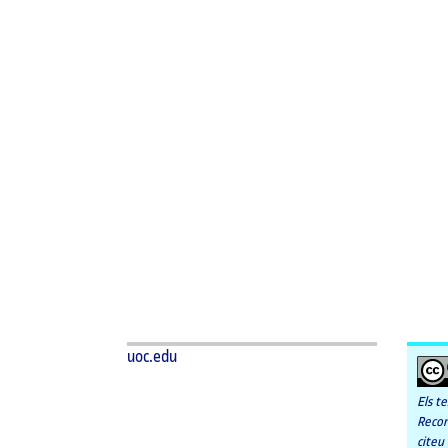
uoc.edu
Els t
Recon
citeu