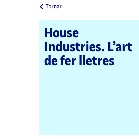
a
Tornar
la
pàgina
House
principal
Industries. L’art
de fer lletres