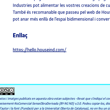
Industries pot alimentar les vostres creacions de c
També és recomanable que passeu pel web de House
pot anar més enllà de l’espai bidimensional i convert
Enllaç
https://hello.houseind.com/
extos i imatges publicats en aquesta obra estan subjectes –llevat que s’indiqui el c
eixement-NoComercial-SenseObraDerivada (BY-NC-ND) v.3.0. Podeu copiar-los, dist
 l’autor i la font (Fundació per a la Universitat Oberta de Catalunya), no en feu un ús