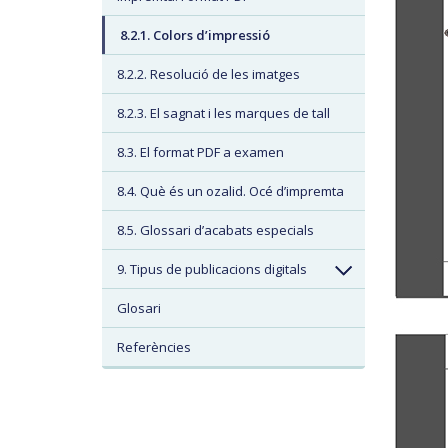
8.2.1. Colors d’impressió
8.2.2. Resolució de les imatges
8.2.3. El sagnat i les marques de tall
8.3. El format PDF a examen
8.4. Què és un ozalid. Océ d’impremta
8.5. Glossari d’acabats especials
9. Tipus de publicacions digitals
Glosari
Referències