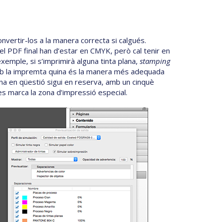
convertir-los a la manera correcta si calgués.
l PDF final han d’estar en CMYK, però cal tenir en
emple, si s’imprimirà alguna tinta plana,
stamping
mb la impremta quina és la manera més adequada
ona en qüestió sigui en reserva, amb un cinquè
s marca la zona d’impressió especial.