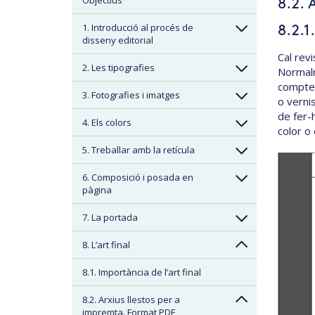
Objectius
8.2. 
1. Introducció al procés de
8.2.1
disseny editorial
Cal revi
2. Les tipografies
Normalm
compte 
3. Fotografies i imatges
o verni
de fer-
4. Els colors
color o
5. Treballar amb la retícula
6. Composició i posada en
pàgina
7. La portada
8. L’art final
8.1. Importància de l’art final
8.2. Arxius llestos per a
impremta. Format PDF