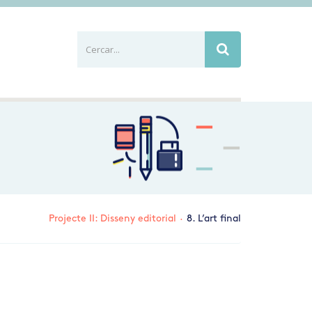
Cercar...
Busca
Projecte II: Disseny editorial
·
8. L’art final