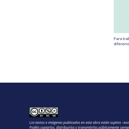
Para tra
diferenci
Los textos e imágenes publicados en esta obra están sujetos –e
Podéis copiarlos, distribuirlos y transmitirlos públicamente siem