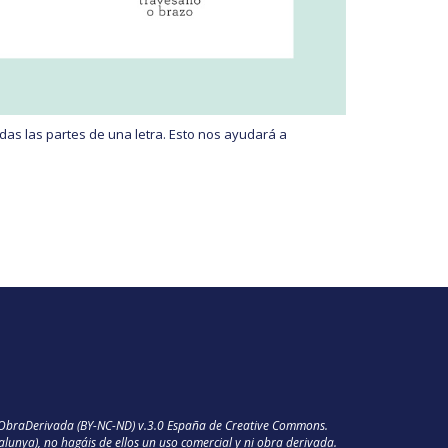
das las partes de una letra. Esto nos ayudará a
SinObraDerivada (BY-NC-ND) v.3.0 España de Creative Commons.
talunya), no hagáis de ellos un uso comercial y ni obra derivada.