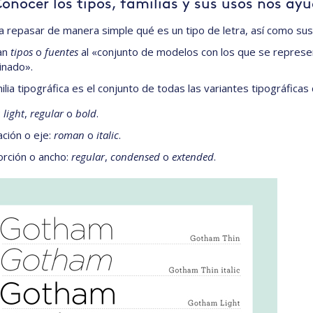
Conocer los tipos, familias y sus usos nos ayu
 repasar de manera simple qué es un tipo de letra, así como sus 
an
tipos
o
fuentes
al «conjunto de modelos con los que se represent
inado».
ilia tipográfica es el conjunto de todas las variantes tipográficas
:
light
,
regular
o
bold
.
ación o eje:
roman
o
italic
.
rción o ancho:
regular
,
condensed
o
extended
.