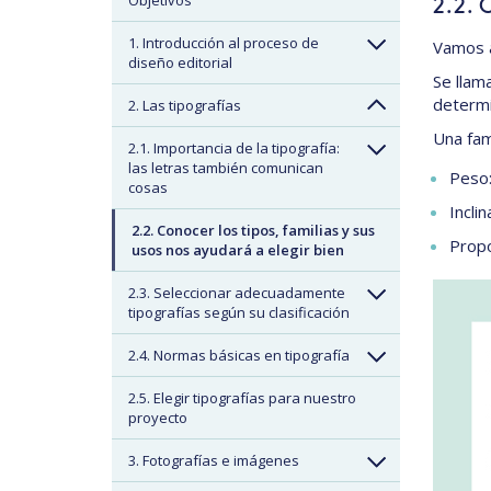
Objetivos
2.2. 
1. Introducción al proceso de
Vamos a
diseño editorial
Se llam
determ
2. Las tipografías
Una fam
2.1. Importancia de la tipografía:
las letras también comunican
Peso
cosas
Inclin
2.2. Conocer los tipos, familias y sus
Propo
usos nos ayudará a elegir bien
2.3. Seleccionar adecuadamente
tipografías según su clasificación
2.4. Normas básicas en tipografía
2.5. Elegir tipografías para nuestro
proyecto
3. Fotografías e imágenes