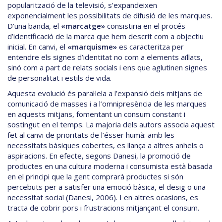
popularització de la televisió, s’expandeixen
exponencialment les possibilitats de difusió de les marques.
D’una banda, el
«marcatge»
consistiria en el procés
d’identificació de la marca que hem descrit com a objectiu
inicial. En canvi, el
«marquisme»
es caracteritza per
entendre els signes d’identitat no com a elements aïllats,
sinó com a part de relats socials i ens que aglutinen signes
de personalitat i estils de vida.
Aquesta evolució és paral·lela a l’expansió dels mitjans de
comunicació de masses i a l’omnipresència de les marques
en aquests mitjans, fomentant un consum constant i
sostingut en el temps. La majoria dels autors associa aquest
fet al canvi de prioritats de l’ésser humà: amb les
necessitats bàsiques cobertes, es llança a altres anhels o
aspiracions. En efecte, segons Danesi, la promoció de
productes en una cultura moderna i consumista està basada
en el principi que la gent comprarà productes si són
percebuts per a satisfer una emoció bàsica, el desig o una
necessitat social (Danesi, 2006). I en altres ocasions, es
tracta de cobrir pors i frustracions mitjançant el consum.