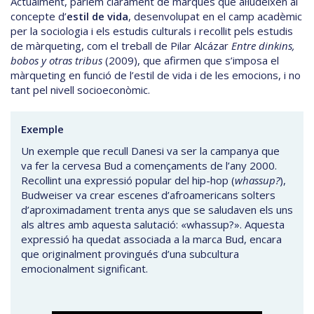
Actualment, parlem clarament de marques que al·ludeixen al
concepte d’
estil de vida
, desenvolupat en el camp acadèmic
per la sociologia i els estudis culturals i recollit pels estudis
de màrqueting, com el treball de Pilar Alcázar
Entre dinkins,
bobos y otras tribus
(2009), que afirmen que s’imposa el
màrqueting en funció de l’estil de vida i de les emocions, i no
tant pel nivell socioeconòmic.
Exemple
Un exemple que recull Danesi va ser la campanya que
va fer la cervesa Bud a començaments de l’any 2000.
Recollint una expressió popular del hip-hop (
whassup?
),
Budweiser va crear escenes d’afroamericans solters
d’aproximadament trenta anys que se saludaven els uns
als altres amb aquesta salutació: «whassup?». Aquesta
expressió ha quedat associada a la marca Bud, encara
que originalment provingués d’una subcultura
emocionalment significant.