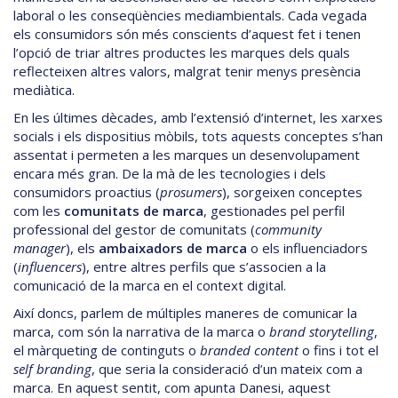
laboral o les conseqüències mediambientals. Cada vegada
els consumidors són més conscients d’aquest fet i tenen
l’opció de triar altres productes les marques dels quals
reflecteixen altres valors, malgrat tenir menys presència
mediàtica.
En les últimes dècades, amb l’extensió d’internet, les xarxes
socials i els dispositius mòbils, tots aquests conceptes s’han
assentat i permeten a les marques un desenvolupament
encara més gran. De la mà de les tecnologies i dels
consumidors proactius (
prosumers
), sorgeixen conceptes
com les
comunitats de marca
, gestionades pel perfil
professional del gestor de comunitats (
community
manager
), els
ambaixadors de marca
o els influenciadors
(
influencers
), entre altres perfils que s’associen a la
comunicació de la marca en el context digital.
Així doncs, parlem de múltiples maneres de comunicar la
marca, com són la narrativa de la marca o
brand storytelling
,
el màrqueting de continguts o
branded content
o fins i tot el
self branding
, que seria la consideració d’un mateix com a
marca. En aquest sentit, com apunta Danesi, aquest