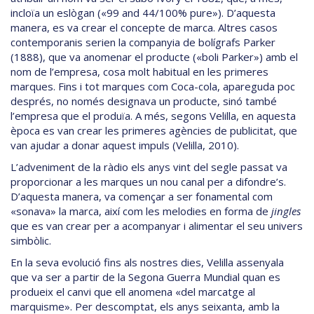
incloïa un eslògan («99 and 44/100% pure»). D’aquesta
manera, es va crear el concepte de marca. Altres casos
contemporanis serien la companyia de bolígrafs Parker
(1888), que va anomenar el producte («boli Parker») amb el
nom de l’empresa, cosa molt habitual en les primeres
marques. Fins i tot marques com Coca-cola, apareguda poc
després, no només designava un producte, sinó també
l’empresa que el produïa. A més, segons Velilla, en aquesta
època es van crear les primeres agències de publicitat, que
van ajudar a donar aquest impuls (Velilla, 2010).
L’adveniment de la ràdio els anys vint del segle passat va
proporcionar a les marques un nou canal per a difondre’s.
D’aquesta manera, va començar a ser fonamental com
«sonava» la marca, així com les melodies en forma de
jingles
que es van crear per a acompanyar i alimentar el seu univers
simbòlic.
En la seva evolució fins als nostres dies, Velilla assenyala
que va ser a partir de la Segona Guerra Mundial quan es
produeix el canvi que ell anomena «del marcatge al
marquisme». Per descomptat, els anys seixanta, amb la