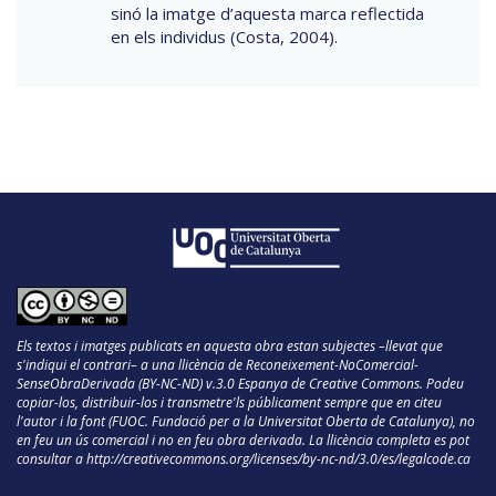
sinó la imatge d’aquesta marca reflectida
en els individus (Costa, 2004).
Els textos i imatges publicats en aquesta obra estan subjectes –llevat que
s'indiqui el contrari– a una llicència de Reconeixement-NoComercial-
SenseObraDerivada (BY-NC-ND) v.3.0 Espanya de Creative Commons. Podeu
copiar-los, distribuir-los i transmetre'ls públicament sempre que en citeu
l'autor i la font (FUOC. Fundació per a la Universitat Oberta de Catalunya), no
en feu un ús comercial i no en feu obra derivada. La llicència completa es pot
consultar a
http://creativecommons.org/licenses/by-nc-nd/3.0/es/legalcode.ca